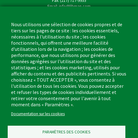
Fax: (217) 717-9935
Email: info@libman.com
Business Hours
Monday - Friday,
Nous utilisons une sélection de cookies propres et de
8:00am - 4:30pm CST
tiers sur les pages de ce site : les cookies essentiels,
nécessaires à l'utilisation du site ; les cookies
fonctionnels, qui offrent une meilleure facilité
d'utilisation lors de la navigation ; les cookies de
performance, que nous utilisons pour générer des
données agrégées sur l'utilisation du site et des
Footer
Cleaning Tips
Kitchen & Surface
statistiques ; et les cookies marketing, utilisés pour
(US)
afficher du contenu et des publicités pertinents. Si vous
Where to Buy
Bathroom
choisissez « TOUT ACCEPTER », vous consentez à
Coupon & Rebate Center
Sponges & Scrubbers
l'utilisation de tous les cookies. Vous pouvez accepter
Patents
Cleaners
et refuser les types de cookies individuellement et
retirer votre consentement pour l'avenir à tout
Privacy Policy
Other
moment dans « Paramètres ».
Return Policy
Libman Commercial Website
Documentation sur les cookies
Mopping
Log In
Sweeping
PARAMÈTRES DES COOKIES