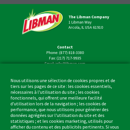
The Libman Company
1 Libman Way
Arcola, IL USA 61910
Contact
Phone: (877) 818-3380
Fax: (217) 717-9935
Email: info@libman.com
Business Hours
Monday - Friday,
Nous utilisons une sélection de cookies propres et de
8:00am - 4:30pm CST
tiers sur les pages de ce site : les cookies essentiels,
nécessaires à l'utilisation du site ; les cookies
fonctionnels, qui offrent une meilleure facilité
d'utilisation lors de la navigation ; les cookies de
performance, que nous utilisons pour générer des
données agrégées sur l'utilisation du site et des
Footer
Cleaning Tips
Kitchen & Surface
statistiques ; et les cookies marketing, utilisés pour
(US)
afficher du contenu et des publicités pertinents. Si vous
Where to Buy
Bathroom