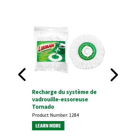
Ce produit est disponible auprès des partenaires de
vente au détail de Libman.
Trouvez votre emplacement le plus proche ici.
yday
Recharge du système de
Hardwoo
vadrouille-essoreuse
Protect
Tornado
Product N
Product Number:
1284
LEARN M
LEARN MORE